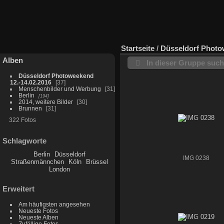
Startseite
/
Düsseldorf Photo
Alben
In dieser Gruppe suc
Düsseldorf Photoweekend
12.-14.02.2016
37
Menschenbilder und Werbung
31
Berlin
194
2014, weitere Bilder
30
Brunnen
31
322 Fotos
Schlagworte
Berlin
Düsseldorf
IMG 0238
Straßenmännchen
Köln
Brüssel
London
Erweitert
Am häufigsten angesehen
Neueste Fotos
Neueste Alben
Zufällige Fotos