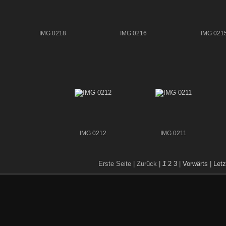
IMG 0218
IMG 0216
IMG 021
IMG 0212
IMG 0211
Erste Seite |
Zurück |
1
2
3
|
Vorwärts
|
Letz