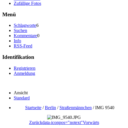
Zufällige Fotos
Menü
Schlagworte
6
Suchen
Kommentare
0
Info
RSS-Feed
Identifikation
Registrieren
Anmeldung
Ansicht
Standard
Startseite
/
Berlin
/
Straßenmännchen
/
IMG 9540
Zurück
data-iconpos="notext"
Vorwärts