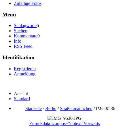
Zufällige Fotos
Menü
Schlagworte
6
Suchen
Kommentare
0
Info
RSS-Feed
Identifikation
Registrieren
Anmeldung
Ansicht
Standard
Startseite
/
Berlin
/
Straßenmännchen
/
IMG 9536
Zurück
data-iconpos="notext"
Vorwärts