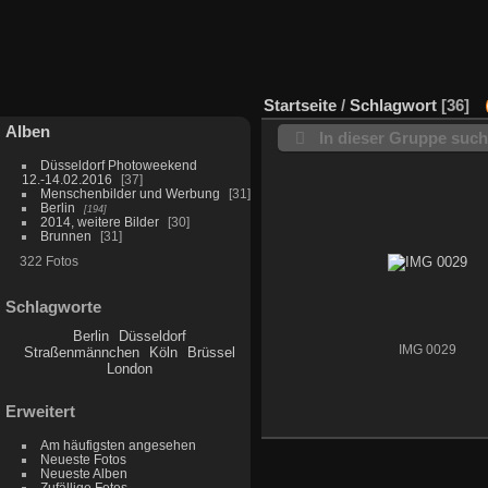
Startseite
/
Schlagwort
36
Alben
In dieser Gruppe suc
Düsseldorf Photoweekend
12.-14.02.2016
37
Menschenbilder und Werbung
31
Berlin
194
2014, weitere Bilder
30
Brunnen
31
322 Fotos
Schlagworte
Berlin
Düsseldorf
IMG 0029
Straßenmännchen
Köln
Brüssel
London
Erweitert
Am häufigsten angesehen
Neueste Fotos
Neueste Alben
Zufällige Fotos