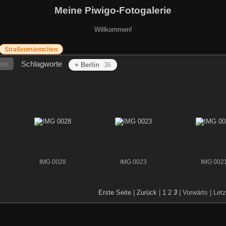
Meine Piwigo-Fotogalerie
Willkommen!
Straßenmännchen
hen
Schlagworte
+ Berlin
36
IMG 0028
IMG 0023
IMG 002
Erste Seite
|
Zurück
|
1
2
3
| Vorwärts
| Let