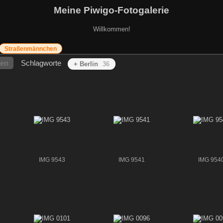
Meine Piwigo-Fotogalerie
Willkommen!
Straßenmännchen
hen
Schlagworte
+ Berlin
36
IMG 9543
IMG 9541
IMG 954