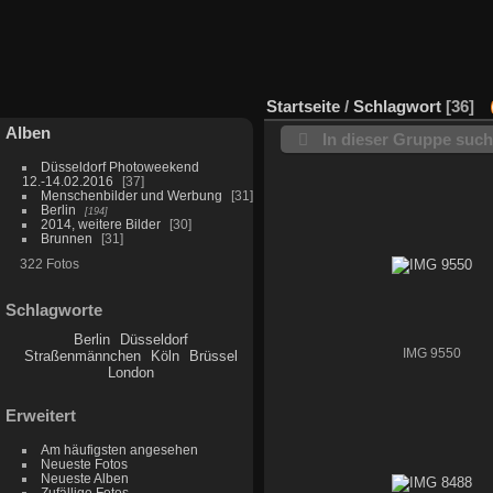
Startseite
/
Schlagwort
36
Alben
In dieser Gruppe suc
Düsseldorf Photoweekend
12.-14.02.2016
37
Menschenbilder und Werbung
31
Berlin
194
2014, weitere Bilder
30
Brunnen
31
322 Fotos
Schlagworte
Berlin
Düsseldorf
IMG 9550
Straßenmännchen
Köln
Brüssel
London
Erweitert
Am häufigsten angesehen
Neueste Fotos
Neueste Alben
Zufällige Fotos